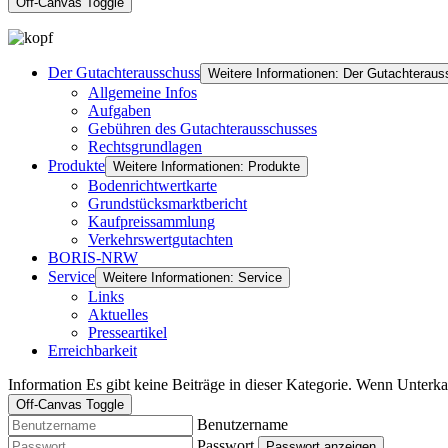
Off-Canvas Toggle
Der Gutachterausschuss
Weitere Informationen: Der Gutachterau
Allgemeine Infos
Aufgaben
Gebühren des Gutachterausschusses
Rechtsgrundlagen
Produkte
Weitere Informationen: Produkte
Bodenrichtwertkarte
Grundstücksmarktbericht
Kaufpreissammlung
Verkehrswertgutachten
BORIS-NRW
Service
Weitere Informationen: Service
Links
Aktuelles
Presseartikel
Erreichbarkeit
Information
Es gibt keine Beiträge in dieser Kategorie. Wenn Unterka
Off-Canvas Toggle
Benutzername
Passwort
Passwort anzeigen