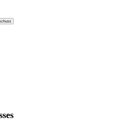
sschuss
sses