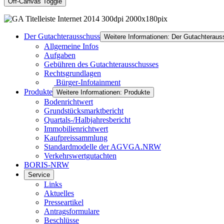
Off-Canvas Toggle
Der Gutachterausschuss
Weitere Informationen: Der Gutachterau
Allgemeine Infos
Aufgaben
Gebühren des Gutachterausschusses
Rechtsgrundlagen
Bürger-Infotainment
Produkte
Weitere Informationen: Produkte
Bodenrichtwert
Grundstücksmarktbericht
Quartals-/Halbjahresbericht
Immobilienrichtwert
Kaufpreissammlung
Standardmodelle der AGVGA.NRW
Verkehrswertgutachten
BORIS-NRW
Service
Links
Aktuelles
Presseartikel
Antragsformulare
Beschlüsse