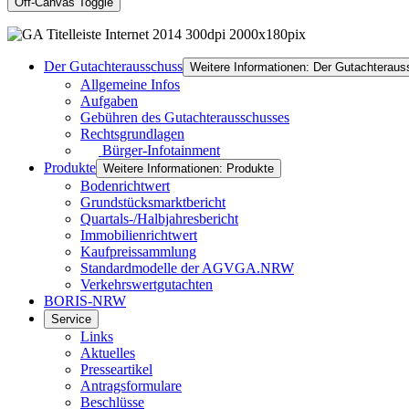
Off-Canvas Toggle
Der Gutachterausschuss
Weitere Informationen: Der Gutachterau
Allgemeine Infos
Aufgaben
Gebühren des Gutachterausschusses
Rechtsgrundlagen
Bürger-Infotainment
Produkte
Weitere Informationen: Produkte
Bodenrichtwert
Grundstücksmarktbericht
Quartals-/Halbjahresbericht
Immobilienrichtwert
Kaufpreissammlung
Standardmodelle der AGVGA.NRW
Verkehrswertgutachten
BORIS-NRW
Service
Links
Aktuelles
Presseartikel
Antragsformulare
Beschlüsse