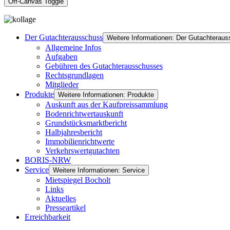
Off-Canvas Toggle
Der Gutachterausschuss
Weitere Informationen: Der Gutachterau
Allgemeine Infos
Aufgaben
Gebühren des Gutachterausschusses
Rechtsgrundlagen
Mitglieder
Produkte
Weitere Informationen: Produkte
Auskunft aus der Kaufpreissammlung
Bodenrichtwertauskunft
Grundstücksmarktbericht
Halbjahresbericht
Immobilienrichtwerte
Verkehrswertgutachten
BORIS-NRW
Service
Weitere Informationen: Service
Mietspiegel Bocholt
Links
Aktuelles
Presseartikel
Erreichbarkeit