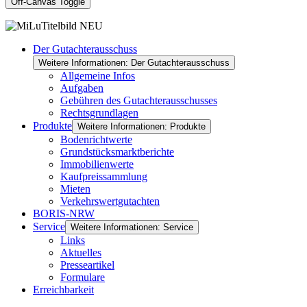
Off-Canvas Toggle
Der Gutachterausschuss
Weitere Informationen: Der Gutachterausschuss
Allgemeine Infos
Aufgaben
Gebühren des Gutachterausschusses
Rechtsgrundlagen
Produkte
Weitere Informationen: Produkte
Bodenrichtwerte
Grundstücksmarktberichte
Immobilienwerte
Kaufpreissammlung
Mieten
Verkehrswertgutachten
BORIS-NRW
Service
Weitere Informationen: Service
Links
Aktuelles
Presseartikel
Formulare
Erreichbarkeit