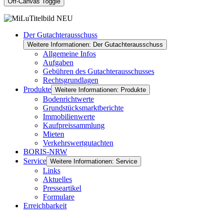
Off-Canvas Toggle
Der Gutachterausschuss
Weitere Informationen: Der Gutachterausschuss
Allgemeine Infos
Aufgaben
Gebühren des Gutachterausschusses
Rechtsgrundlagen
Produkte
Weitere Informationen: Produkte
Bodenrichtwerte
Grundstücksmarktberichte
Immobilienwerte
Kaufpreissammlung
Mieten
Verkehrswertgutachten
BORIS-NRW
Service
Weitere Informationen: Service
Links
Aktuelles
Presseartikel
Formulare
Erreichbarkeit