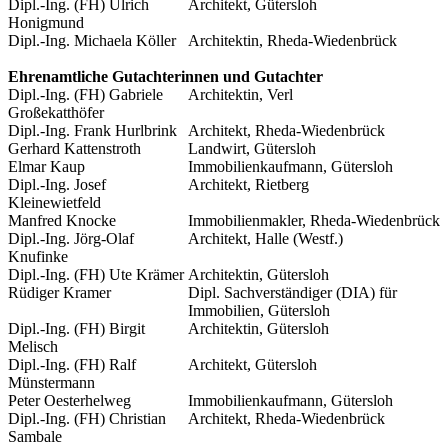
Dipl.-Ing. (FH) Ulrich
Architekt, Gütersloh
Honigmund
Dipl.-Ing. Michaela Köller
Architektin, Rheda-Wiedenbrück
Ehrenamtliche Gutachterinnen und Gutachter
Dipl.-Ing. (FH) Gabriele
Architektin, Verl
Großekatthöfer
Dipl.-Ing. Frank Hurlbrink
Architekt, Rheda-Wiedenbrück
Gerhard Kattenstroth
Landwirt, Gütersloh
Elmar Kaup
Immobilienkaufmann, Gütersloh
Dipl.-Ing. Josef
Architekt, Rietberg
Kleinewietfeld
Manfred Knocke
Immobilienmakler, Rheda-Wiedenbrück
Dipl.-Ing. Jörg-Olaf
Architekt, Halle (Westf.)
Knufinke
Dipl.-Ing. (FH) Ute Krämer
Architektin, Gütersloh
Rüdiger Kramer
Dipl. Sachverständiger (DIA) für
Immobilien, Gütersloh
Dipl.-Ing. (FH) Birgit
Architektin, Gütersloh
Melisch
Dipl.-Ing. (FH) Ralf
Architekt, Gütersloh
Münstermann
Peter Oesterhelweg
Immobilienkaufmann, Gütersloh
Dipl.-Ing. (FH) Christian
Architekt, Rheda-Wiedenbrück
Sambale