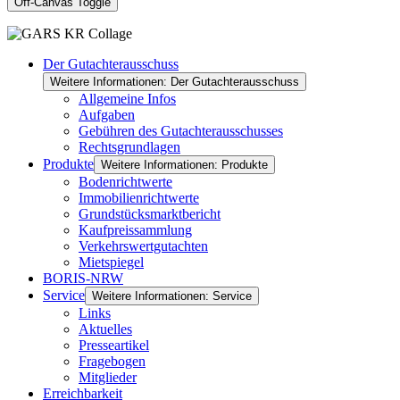
Off-Canvas Toggle
Der Gutachterausschuss
Weitere Informationen: Der Gutachterausschuss
Allgemeine Infos
Aufgaben
Gebühren des Gutachterausschusses
Rechtsgrundlagen
Produkte
Weitere Informationen: Produkte
Bodenrichtwerte
Immobilienrichtwerte
Grundstücksmarktbericht
Kaufpreissammlung
Verkehrswertgutachten
Mietspiegel
BORIS-NRW
Service
Weitere Informationen: Service
Links
Aktuelles
Presseartikel
Fragebogen
Mitglieder
Erreichbarkeit