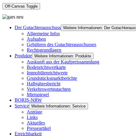
Off-Canvas Toggle
Der Gutachterausschuss
Weitere Informationen: Der Gutachterau
Allgemeine Infos
Aufgaben
Gebühren des Gutachterausschusses
Rechtsgrundlagen
Produkte
Weitere Informationen: Produkte
Auskunft aus der Kaufpreissammlung
Bodenrichtwertkarte
Immobilienrichtwerte
Grundstücksmarktberichte
Halbjahresbericht
Verkehrswertgutachten
Mietspiegel
BORIS-NRW
Service
Weitere Informationen: Service
Anträge
Links
Aktuelles
Presseartikel
Erreichbarkeit