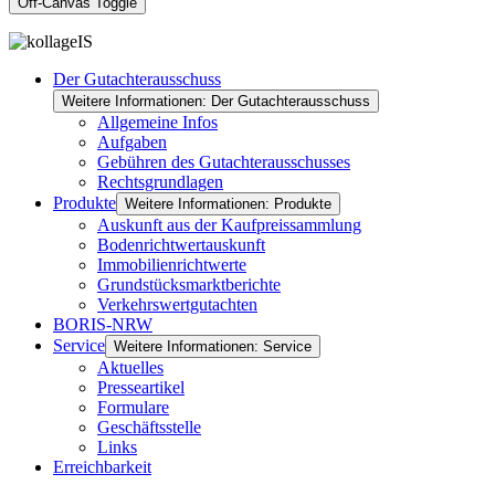
Off-Canvas Toggle
Der Gutachterausschuss
Weitere Informationen: Der Gutachterausschuss
Allgemeine Infos
Aufgaben
Gebühren des Gutachterausschusses
Rechtsgrundlagen
Produkte
Weitere Informationen: Produkte
Auskunft aus der Kaufpreissammlung
Bodenrichtwertauskunft
Immobilienrichtwerte
Grundstücksmarktberichte
Verkehrswertgutachten
BORIS-NRW
Service
Weitere Informationen: Service
Aktuelles
Presseartikel
Formulare
Geschäftsstelle
Links
Erreichbarkeit