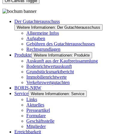
Off-Canvas Toggle
Der Gutachterausschuss
Weitere Informationen: Der Gutachterausschuss
Allgemeine Infos
Aufgaben
Gebühren des Gutachterausschusses
Rechtsgrundlagen
Produkte
Weitere Informationen: Produkte
Auskunft aus der Kaufpreissammlung
Bodenrichtwertauskunft
Grundstücksmarktbericht
Immobilienrichtwerte
Verkehrswertgutachten
BORIS-NRW
Service
Weitere Informationen: Service
Links
Aktuelles
Presseartikel
Formulare
Geschäftsstelle
Mitglieder
Erreichbarkeit