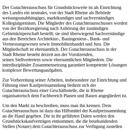
Der Gutachterausschuss für Grundstückswerte ist als Einrichtung
des Landes ein neutrales, von der Stadt Rheine als Behörde
weisungsunabhängiges, marktkundiges und sachverständiges
Kollegialgremium. Die Mitglieder des Gutachterausschusses werden
von der Bezirksregierung nach Anhörung der zuständigen
Gebietskörperschaft bestellt; sie sind überwiegend Sachverständige
aus den Bereichen Architektur-, Bauingenieur-, Bank- und
Vermessungswesen sowie Immobilienhandel und Jura. Die
Mitgliedschaft ist ehrenamtlich. Der Gutachterausschuss in der
Stadt Rheine besteht derzeit aus der Vorsitzenden,
seinen Stellvertretern sowie ehrenamtlichen Mitgliedern. Die
interdisziplinäre Zusammensetzung garantiert kompetente Lösungen
komplexer Bewertungsaufgaben.
Zur Vorbereitung seiner Arbeiten, insbesondere zur Einrichtung und
Führung einer Kaufpreissammlung bedient sich der
Gutachterausschuss einer Geschäftsstelle, die in Rheine
organisatorisch dem Fachbereich Planen und Bauen angegliedert ist.
Um den Markt zu beschreiben, muss man ihn kennen. Dem
Gutachterausschuss ist dazu das Hilfsmittel der Kaufpreissammlung
an die Hand gegeben. Die in ihr geführten Daten werden den
Grundstückskaufverträgen entnommen, die die beurkundenden
Stellen (Notare) dem Gutachterausschuss zur Verfügung zustellen