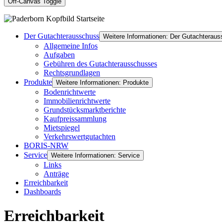
Off-Canvas Toggle
Der Gutachterausschuss
Weitere Informationen: Der Gutachterau
Allgemeine Infos
Aufgaben
Gebühren des Gutachterausschusses
Rechtsgrundlagen
Produkte
Weitere Informationen: Produkte
Bodenrichtwerte
Immobilienrichtwerte
Grundstücksmarktberichte
Kaufpreissammlung
Mietspiegel
Verkehrswertgutachten
BORIS-NRW
Service
Weitere Informationen: Service
Links
Anträge
Erreichbarkeit
Dashboards
Erreichbarkeit