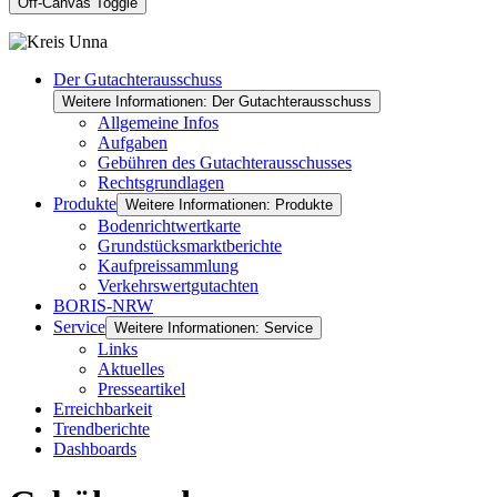
Off-Canvas Toggle
Der Gutachterausschuss
Weitere Informationen: Der Gutachterausschuss
Allgemeine Infos
Aufgaben
Gebühren des Gutachterausschusses
Rechtsgrundlagen
Produkte
Weitere Informationen: Produkte
Bodenrichtwertkarte
Grundstücksmarktberichte
Kaufpreissammlung
Verkehrswertgutachten
BORIS-NRW
Service
Weitere Informationen: Service
Links
Aktuelles
Presseartikel
Erreichbarkeit
Trendberichte
Dashboards