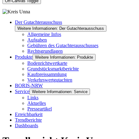
Off-Canvas Toggle
Der Gutachterausschuss
Weitere Informationen: Der Gutachterausschuss
Allgemeine Infos
Aufgaben
Gebühren des Gutachterausschusses
Rechtsgrundlagen
Produkte
Weitere Informationen: Produkte
Bodenrichtwertkarte
Grundstücksmarktberichte
Kaufpreissammlung
Verkehrswertgutachten
BORIS-NRW
Service
Weitere Informationen: Service
Links
Aktuelles
Presseartikel
Erreichbarkeit
Trendberichte
Dashboards