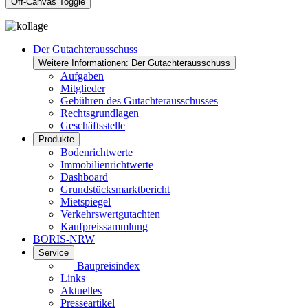
Off-Canvas Toggle
Der Gutachterausschuss
Weitere Informationen: Der Gutachterausschuss
Aufgaben
Mitglieder
Gebühren des Gutachterausschusses
Rechtsgrundlagen
Geschäftsstelle
Produkte
Bodenrichtwerte
Immobilienrichtwerte
Dashboard
Grundstücksmarktbericht
Mietspiegel
Verkehrswertgutachten
Kaufpreissammlung
BORIS-NRW
Service
Baupreisindex
Links
Aktuelles
Presseartikel