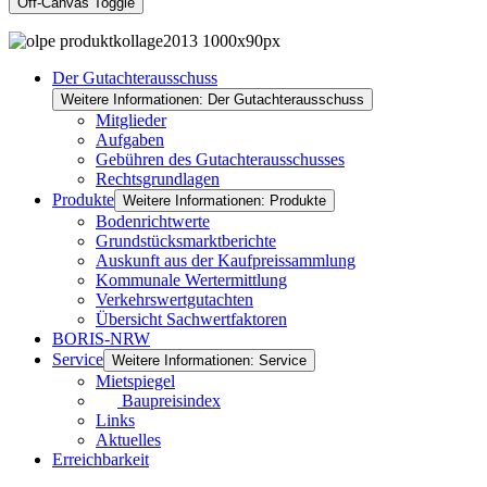
Off-Canvas Toggle
Der Gutachterausschuss
Weitere Informationen: Der Gutachterausschuss
Mitglieder
Aufgaben
Gebühren des Gutachterausschusses
Rechtsgrundlagen
Produkte
Weitere Informationen: Produkte
Bodenrichtwerte
Grundstücksmarktberichte
Auskunft aus der Kaufpreissammlung
Kommunale Wertermittlung
Verkehrswertgutachten
Übersicht Sachwertfaktoren
BORIS-NRW
Service
Weitere Informationen: Service
Mietspiegel
Baupreisindex
Links
Aktuelles
Erreichbarkeit